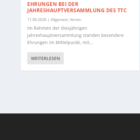
EHRUNGEN BEI DER
JAHRESHAUPTVERSAMMLUNG DES TTC
11.06.2026
|
Allgemein
,
Verein
Im Rahmen der diesjährigen
Jahreshauptversammlung standen besondere
Ehrungen im Mittelpunkt, mit...
WEITERLESEN