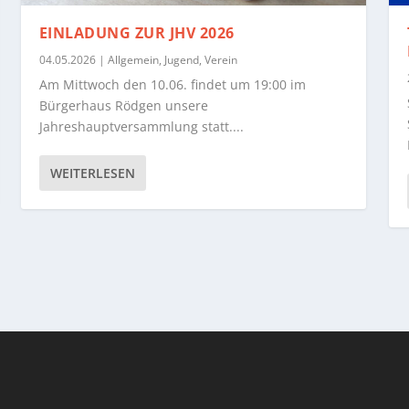
EINLADUNG ZUR JHV 2026
04.05.2026
|
Allgemein
,
Jugend
,
Verein
Am Mittwoch den 10.06. findet um 19:00 im
Bürgerhaus Rödgen unsere
Jahreshauptversammlung statt....
WEITERLESEN