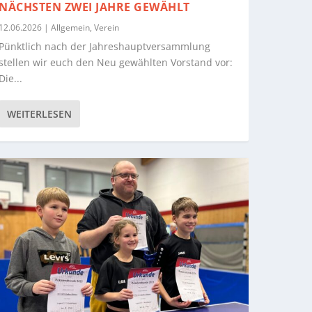
NÄCHSTEN ZWEI JAHRE GEWÄHLT
12.06.2026
|
Allgemein
,
Verein
Pünktlich nach der Jahreshauptversammlung
stellen wir euch den Neu gewählten Vorstand vor:
Die...
WEITERLESEN