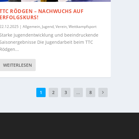
TTC RÖDGEN – NACHWUCHS AUF
ERFOLGSKURS!
22.12.2025
|
Allgemein
,
Jugend
,
Verein
,
Wettkampfsport
Starke Jugendentwicklung und beeindruckende
Saisonergebnisse Die Jugendarbeit beim TTC
Rödgen...
WEITERLESEN
1
2
3
...
8